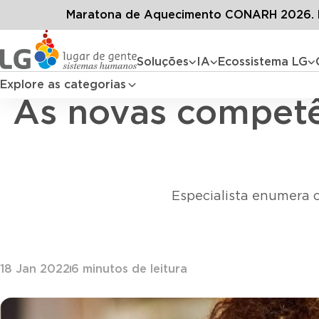
Conteúdos
Blog LG
Tod
Maratona de Aquecimento CONARH 2026. D
Soluções
IA
Ecossistema LG
Explore as categorias
As novas compet
Especialista enumera 
18 Jan 2022
6
minutos de leitura