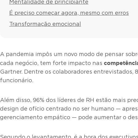
Mentalidade de principiante
É preciso começar agora, mesmo com erros
Transformação emocional
A pandemia impôs um novo modo de pensar sobre n
competência
cada negócio, tem forte impacto nas
Gartner. Dentre os colaboradores entrevistados
funcionário.
Além disso, 96% dos líderes de RH estão mais pr
design de ofício centrado no ser humano — aprese
gerenciamento empático — pode aumentar o des
Segundo o levantamento, é a hora dos executivos