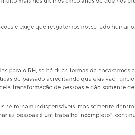
muito mais nos últimos cinco anos do que nos últ
rmações e exige que resgatemos nosso lado humano
as para o RH, só há duas formas de encararmos a
cas do passado acreditando que elas vão funcio
pela transformação de pessoas e não somente de 
ais se tornam indispensáveis, mas somente dentro
ar as pessoas é um trabalho incompleto”, continua