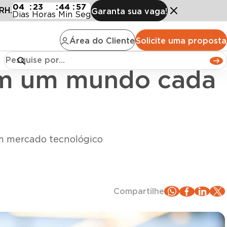
 cada vez mais digital
04
:
23
:
44
:
56
RH.
Garanta sua vaga!
Dias
Horas
Min
Seg
Área do Cliente
Solicite uma proposta
em um mundo cada
um mercado tecnológico
Compartilhe