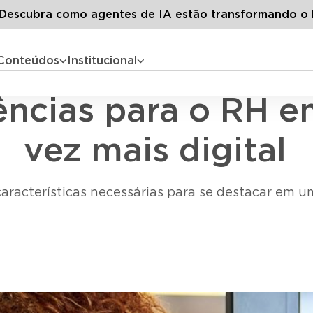
os os artigos
As novas competências para o RH em um mundo
escubra como agentes de IA estão transformando o 
Conteúdos
Institucional
Gestão de pessoas
ências para o RH 
vez mais digital
características necessárias para se destacar em 