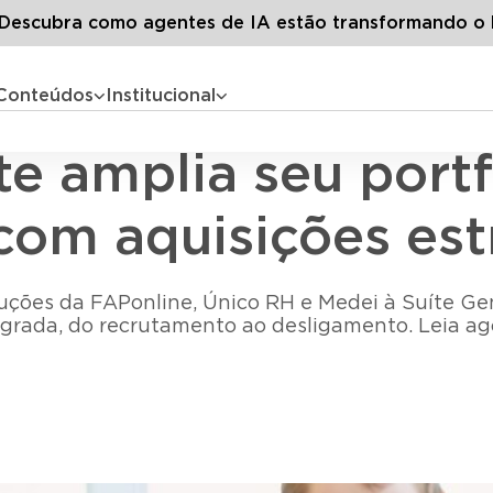
tigos
LG lugar de gente amplia seu portfólio de soluções par
escubra como agentes de IA estão transformando o 
Conteúdos
Institucional
Acontece na LG
te amplia seu portf
com aquisições est
oluções da FAPonline, Único RH e Medei à Suíte G
egrada, do recrutamento ao desligamento. Leia ag