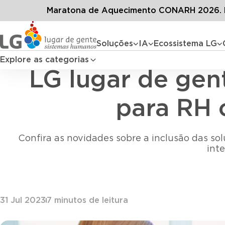
Conteúdos
Blog LG
Todos os ar
Maratona de Aquecimento CONARH 2026. D
Soluções
IA
Ecossistema LG
Explore as categorias
LG lugar de gen
para RH 
Confira as novidades sobre a inclusão das s
int
31 Jul 2023
7
minutos de leitura