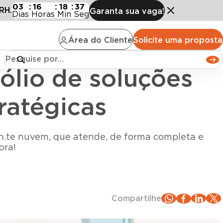
a RH com aquisições estratégicas
03
:
16
:
18
:
35
RH.
Garanta sua vaga!
Dias
Horas
Min
Seg
Área do Cliente
Solicite uma proposta
ólio de soluções
ratégicas
en.te nuvem, que atende, de forma completa e
ora!
Compartilhe