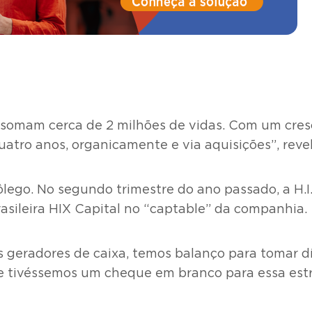
e somam cerca de 2 milhões de vidas. Com um cre
atro anos, organicamente e via aquisições”, revel
ego. No segundo trimestre do ano passado, a H.I.
sileira HIX Capital no “captable” da companhia.
s geradores de caixa, temos balanço para tomar dí
 se tivéssemos um cheque em branco para essa estr