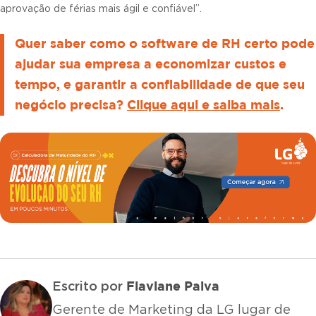
aprovação de férias mais ágil e confiável”.
Quer saber como o software de RH certo pode
ajudar sua empresa a economizar custos e
tempo, e garantir a confiabilidade de que seu
negócio precisa?
Clique aqui e saiba mais
.
Flaviane Paiva
Escrito por
Gerente de Marketing da LG lugar de