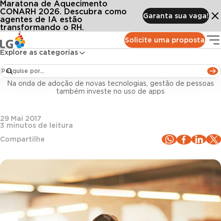
Maratona de Aquecimento
Conteúdos
Blog LG
Todos os artigos
RH self-service: mobilidade para otimização de tempo
CONARH 2026. Descubra como
Garanta sua vaga!
agentes de IA estão
transformando o RH.
Gestão de pessoas
Solicite uma proposta
Explore as categorias
RH self-service: mobilidade para otimização de
tempo
Na onda de adoção de novas tecnologias, gestão de pessoas
também investe no uso de apps
29 Mai 2017
3
minutos de leitura
Compartilhe