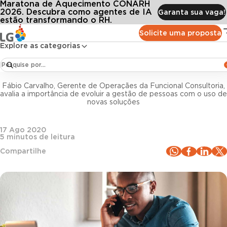
Maratona de Aquecimento CONARH
Conteúdos
Blog LG
Todos os artigos
nologia no RH e competividade: investimento fundamental para ganhar mais mer
2026. Descubra como agentes de IA
Garanta sua vaga!
estão transformando o RH.
Solicite uma proposta
Tecnologia e Inovação
Explore as categorias
Tecnologia no RH e competividade: investimento
fundamental para ganhar mais mercado
Fábio Carvalho, Gerente de Operaçães da Funcional Consultoria,
avalia a importância de evoluir a gestão de pessoas com o uso de
novas soluções
17 Ago 2020
5
minutos de leitura
Compartilhe