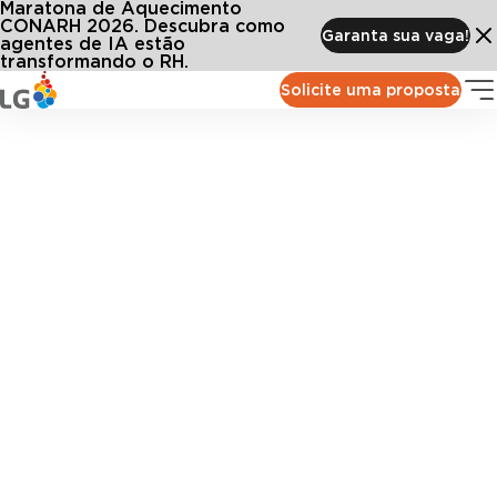
Maratona de Aquecimento
CONARH 2026. Descubra como
Garanta sua vaga!
agentes de IA estão
transformando o RH.
Solicite uma proposta
Mais de 2 mil empresas já
escolheram a LG lugar de gente.
Confiança, parceria e tecnologia para potencializar a
gestão de pessoas.