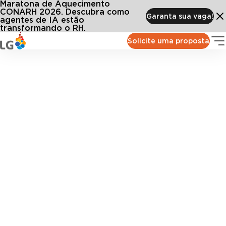
Maratona de Aquecimento
CONARH 2026. Descubra como
Garanta sua vaga!
agentes de IA estão
transformando o RH.
Solicite uma proposta
Cases de Sucesso
Não basta afirmar. A confiança dos nossos clientes é
comprovada com resultados.