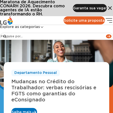
Maratona de Aquecimento
CONARH 2026. Descubra como
Garanta sua vaga!
agentes de IA estão
Blog LG lugar de gente
transformando o RH.
Solicite uma proposta
Explore as categorias
Departamento Pessoal
Mudanças no Crédito do
Trabalhador: verbas rescisórias e
FGTS como garantias do
eConsignado
Saiba mais