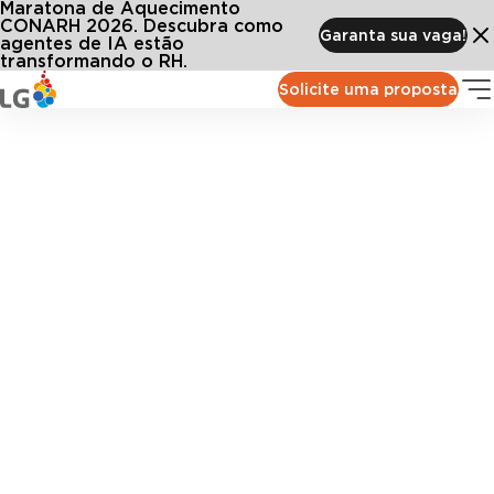
Maratona de Aquecimento
CONARH 2026. Descubra como
Garanta sua vaga!
agentes de IA estão
transformando o RH.
Solicite uma proposta
Materiais
Aprofunde seu conhecimento com materiais que
conectam inovação, tecnologia e gestão de pessoas.