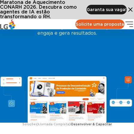
Maratona de Aquecimento
CONARH 2026. Descubra como
Desenvolver & Capacitar
Garanta sua vaga!
agentes de IA estão
transformando o RH.
Solicite uma proposta
Onde conhecimento vira performance e o aprendizado
engaja e gera resultados.
Soluções
Jornada Completa
Desenvolver & Capacitar