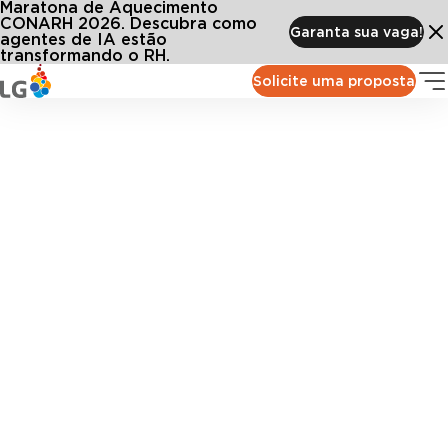
Maratona de Aquecimento
CONARH 2026. Descubra como
Garanta sua vaga!
agentes de IA estão
transformando o RH.
Solicite uma proposta
Autoatendimento Mobile
Leve as soluções da LG lugar de gente para a palma da
mão, com um aplicativo completo para gestores e
colaboradores.