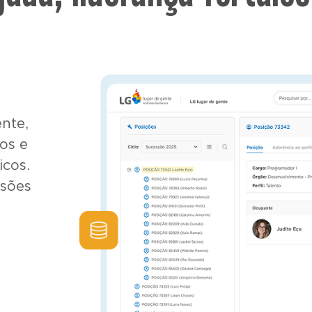
ente
,
tos e
icos.
isões