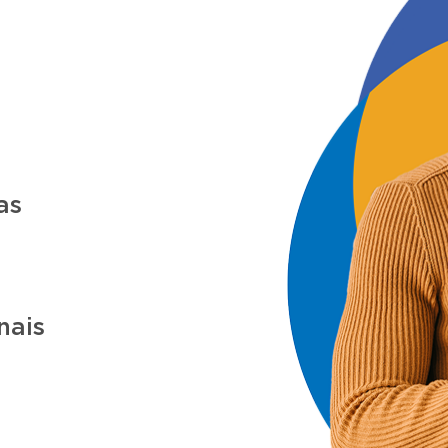
as
nais