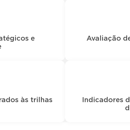
atégicos e
Avaliação d
e
ados às trilhas
Indicadores d
d