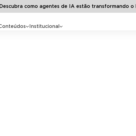
escubra como agentes de IA estão transformando o 
Conteúdos
Institucional
Planos de Sucessã
 e prepare talentos para posições estratégicas, g
sustentabilidade ao negócio.