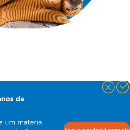
anos de
 a um material
Acesse o material completo