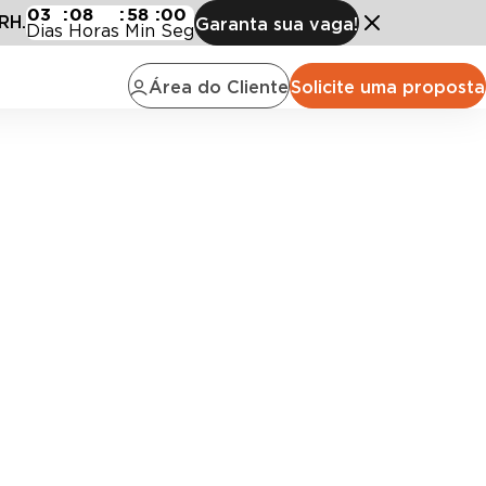
03
:
08
:
57
:
59
RH.
Garanta sua vaga!
Dias
Horas
Min
Seg
Área do Cliente
Solicite uma proposta
o
arantindo continuidade e