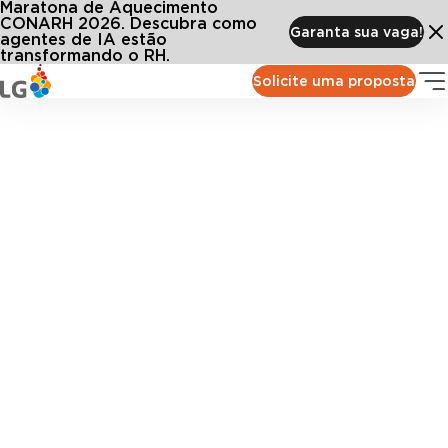
Maratona de Aquecimento
CONARH 2026. Descubra como
Garanta sua vaga!
agentes de IA estão
transformando o RH.
Solicite uma proposta
Recrutamento & Seleção
Centralize e automatize todo o processo de
recrutamento e seleção em uma plataforma integrada,
inteligente e orientada por dados.