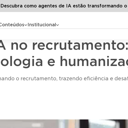
s artigos
O paradoxo da IA no recrutamento: como equilibra
escubra como agentes de IA estão transformando o
Conteúdos
Institucional
Inteligência artificial
A no recrutamento:
ologia e humaniza
ormando o recrutamento, trazendo eficiência e des