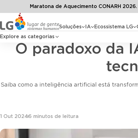
Conteúdos
Blog LG
Todos o
Maratona de Aquecimento CONARH 2026. D
Soluções
IA
Ecossistema LG
Explore as categorias
O paradoxo da I
tecn
Saiba como a inteligência artificial está transf
1 Out 2024
6
minutos de leitura