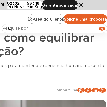
r tecnologia e humanização?
02
:
02
:
53
:
17
 RH.
Garanta sua vaga!
Dia
Horas
Min
Seg
Área do Cliente
Solicite uma proposta
 como equilibrar
ção?
afios para manter a experiência humana no centro
Compartilhe