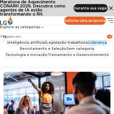
Maratona de Aquecimento
Conteúdos
Blog LG
Categorias
Liderança
Liderança
CONARH 2026. Descubra como
Garanta sua vaga!
agentes de IA estão
transformando o RH.
Todos
Acontece na LG
Bem-estar e Saúde no Trabalho
Solicite uma proposta
Benefícios Corporativos
Case de Sucesso
Explore as categorias
Clima Organizacional
Departamento Pessoal
Folha de Pagamento
Gestão de pessoas
Inteligência artificial
Legislação trabalhista
Liderança
Recrutamento e Seleção
Sem categoria
Tecnologia e Inovação
Treinamento e Desenvolvimento