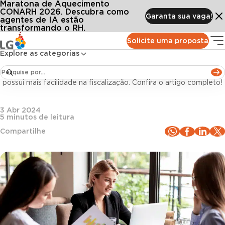
Maratona de Aquecimento
Conteúdos
Blog LG
Todos os artigos
9 multas que podem ser aplicadas com o eSocial
CONARH 2026. Descubra como
Garanta sua vaga!
agentes de IA estão
transformando o RH.
Departamento Pessoal
Solicite uma proposta
Explore as categorias
9 multas que podem ser aplicadas com o eSocial
Com informações reunidas em um único ambiente, governo
possui mais facilidade na fiscalização. Confira o artigo completo!
3 Abr 2024
5
minutos de leitura
Compartilhe