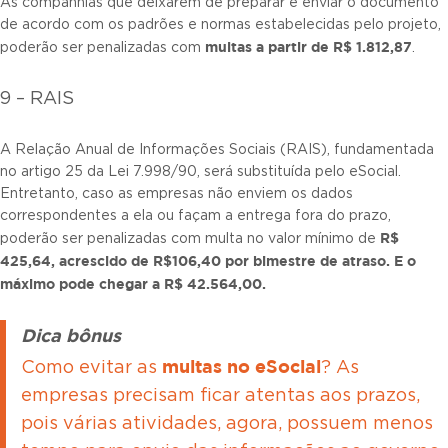
As companhias que deixarem de preparar e enviar o documento
de acordo com os padrões e normas estabelecidas pelo projeto,
multas a partir de R$ 1.812,87
poderão ser penalizadas com
.
9 – RAIS
A Relação Anual de Informações Sociais (RAIS), fundamentada
no artigo 25 da Lei 7.998/90, será substituída pelo eSocial.
Entretanto, caso as empresas não enviem os dados
correspondentes a ela ou façam a entrega fora do prazo,
R$
poderão ser penalizadas com multa no valor mínimo de
425,64, acrescido de R$106,40 por bimestre de atraso. E o
máximo pode chegar a R$ 42.564,00.
Dica bônus
multas no eSocial
Como evitar as
? As
empresas precisam ficar atentas aos prazos,
pois várias atividades, agora, possuem menos