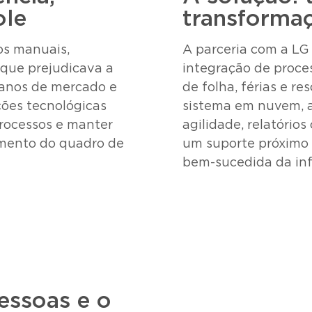
ole
transformaç
os manuais,
A parceria com a LG
 que prejudicava a
integração de proce
 anos de mercado e
de folha, férias e re
ções tecnológicas
sistema em nuvem, a
rocessos e manter
agilidade, relatório
mento do quadro de
um suporte próximo 
bem-sucedida da inf
essoas e o