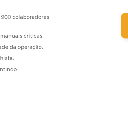
r 900 colaboradores
manuais críticas.
ade da operação.
hista.
antindo