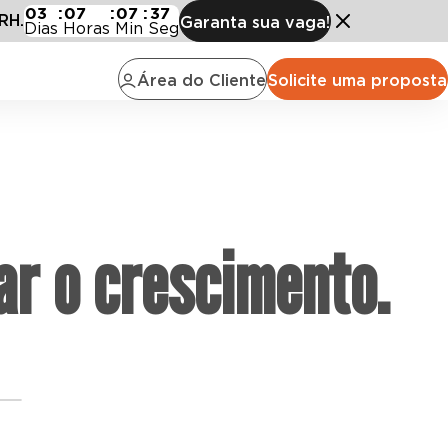
03
:
07
:
07
:
36
RH.
Garanta sua vaga!
Dias
Horas
Min
Seg
Área do Cliente
Solicite uma proposta
ar o crescimento.