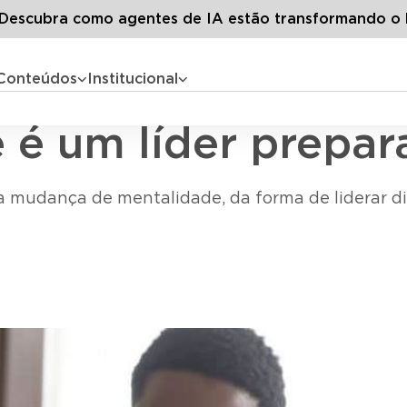
g LG
Todos os artigos
Ambidestria: você é um líder preparad
escubra como agentes de IA estão transformando o 
Conteúdos
Institucional
Liderança
 é um líder prepar
da mudança de mentalidade, da forma de liderar d