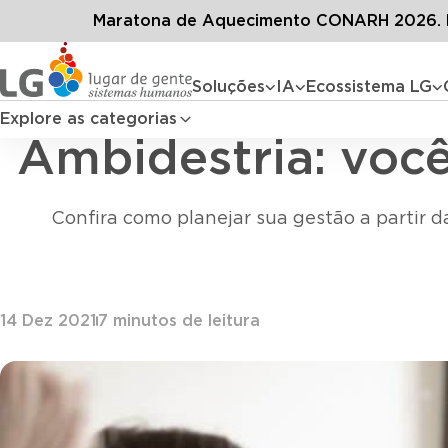
Conteúdos
Blo
Maratona de Aquecimento CONARH 2026. D
Soluções
IA
Ecossistema LG
Explore as categorias
Ambidestria: você
Confira como planejar sua gestão a partir 
14 Dez 2021
7
minutos de leitura