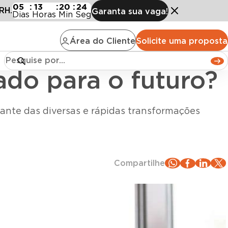
o para o futuro?
05
:
13
:
20
:
22
RH.
Garanta sua vaga!
Dias
Horas
Min
Seg
Área do Cliente
Solicite uma proposta
ado para o futuro?
iante das diversas e rápidas transformações
Compartilhe