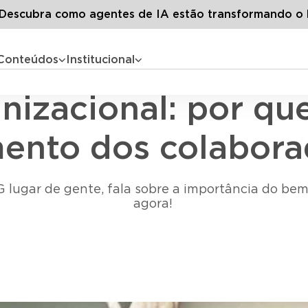
 artigos
Bem-estar organizacional: por que acompanhar o s
escubra como agentes de IA estão transformando o 
Conteúdos
Institucional
Bem-estar e Saúde no Trabalho
nizacional: por q
mento dos colabora
G lugar de gente, fala sobre a importância do bem
agora!