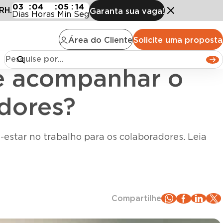
entimento dos colaboradores?
03
:
04
:
05
:
13
RH.
Garanta sua vaga!
Dias
Horas
Min
Seg
Área do Cliente
Solicite uma proposta
ue acompanhar o
dores?
-estar no trabalho para os colaboradores. Leia
Compartilhe