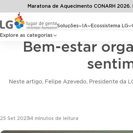
Conteúdos
Blog LG
Todos os
Maratona de Aquecimento CONARH 2026. D
Soluções
IA
Ecossistema LG
Explore as categorias
Bem-estar orga
senti
Neste artigo, Felipe Azevedo, Presidente da L
25 Set 2023
4
minutos de leitura