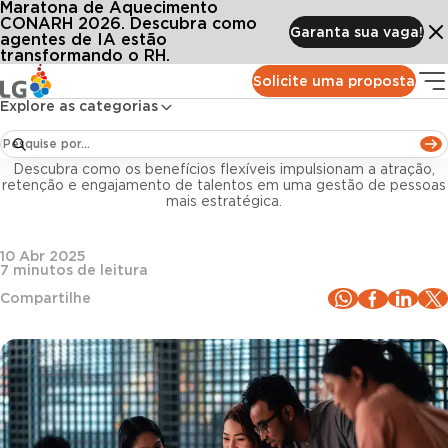
Maratona de Aquecimento
Conteúdos
Blog LG
Todos os artigos
Benefícios flexíveis: como atrair e reter talentos com escolhas personalizadas
CONARH 2026. Descubra como
Garanta sua vaga!
agentes de IA estão
transformando o RH.
Benefícios Corporativos
Solicite uma proposta
Explore as categorias
Benefícios flexíveis: como atrair e reter talentos
com escolhas personalizadas
Descubra como os benefícios flexíveis impulsionam a atração,
retenção e engajamento de talentos em uma gestão de pessoas
mais estratégica.
10 Abr 2025
7
minutos de leitura
Compartilhe