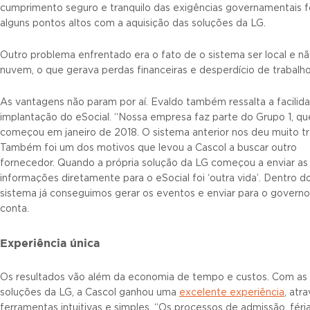
cumprimento seguro e tranquilo das exigências governamentais 
alguns pontos altos com a aquisição das soluções da LG.
Outro problema enfrentado era o fato de o sistema ser local e n
nuvem, o que gerava perdas financeiras e desperdício de trabalho
As vantagens não param por aí. Evaldo também ressalta a facilid
implantação do eSocial. “Nossa empresa faz parte do Grupo 1, qu
começou em janeiro de 2018. O sistema anterior nos deu muito tr
Também foi um dos motivos que levou a Cascol a buscar outro
fornecedor. Quando a própria solução da LG começou a enviar as
informações diretamente para o eSocial foi ‘outra vida’. Dentro d
sistema já conseguimos gerar os eventos e enviar para o governo
conta.
Experiência única
Os resultados vão além da economia de tempo e custos. Com as
soluções da LG, a Cascol ganhou uma
excelente experiência
, atr
ferramentas intuitivas e simples. “Os processos de admissão, féria