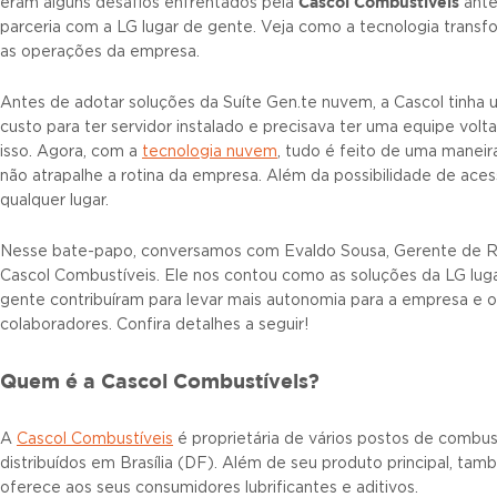
Cascol Combustíveis
eram alguns desafios enfrentados pela
ante
parceria com a LG lugar de gente. Veja como a tecnologia trans
as operações da empresa.
Antes de adotar soluções da Suíte Gen.te nuvem, a Cascol tinha 
custo para ter servidor instalado e precisava ter uma equipe volt
isso. Agora, com a
tecnologia nuvem
, tudo é feito de uma maneir
não atrapalhe a rotina da empresa. Além da possibilidade de aces
qualquer lugar.
Nesse bate-papo, conversamos com Evaldo Sousa, Gerente de 
Cascol Combustíveis. Ele nos contou como as soluções da LG lug
gente contribuíram para levar mais autonomia para a empresa e o
colaboradores. Confira detalhes a seguir!
Quem é a Cascol Combustíveis?
A
Cascol Combustíveis
é proprietária de vários postos de combus
distribuídos em Brasília (DF). Além de seu produto principal, ta
oferece aos seus consumidores lubrificantes e aditivos.