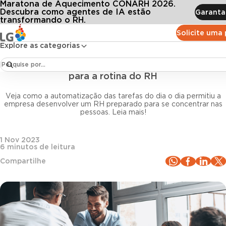
Maratona de Aquecimento CONARH 2026.
Conteúdos
Blog LG
Todos os artigos
Cascol Combustíveis: como o investimento em tecnologia trouxe mais agilidade pa
Descubra como agentes de IA estão
Garanta
transformando o RH.
Solicite uma
Case de Sucesso
Explore as categorias
Case de sucesso Cascol Combustíveis: como o
investimento em tecnologia trouxe mais agilidade
para a rotina do RH
Veja como a automatização das tarefas do dia o dia permitiu a
empresa desenvolver um RH preparado para se concentrar nas
pessoas. Leia mais!
1 Nov 2023
6
minutos de leitura
Compartilhe