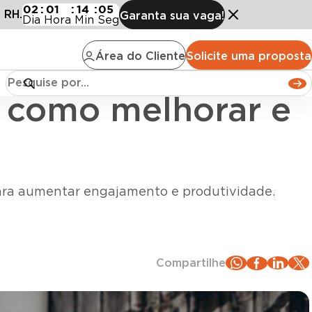
 melhorar e exemplos
02
:
01
:
14
:
04
 RH.
Garanta sua vaga!
Dia
Hora
Min
Seg
Área do Cliente
Solicite uma proposta
s, como melhorar e
para aumentar engajamento e produtividade.
Compartilhe