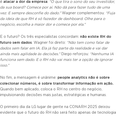
atacar a dor da empresa
é
:
“O que tira o sono do seu investidor,
da sua board? Comece por aí. Não dá para fazer tudo de uma
vez. E sempre desconfie do dado.”
Wagner complementou:
“Fuja
da ideia de que RH é só fazedor de dashboard. Olhe para o
negócio, escolha a maior dor e comece por ela.”
não existe RH do
E o futuro? Os três especialistas concordam:
futuro sem dados
. Wagner foi direto:
“Não tem como falar de
dados sem falar em IA. Ela já faz parte da realidade e vai dar
ainda mais agilidade às decisões.”
Diego reforçou:
“Nenhuma IA
funciona sem dado. E o RH não vai mais ter a opção de ignorar
isso.”
people analytics não é sobre
No fim, a mensagem é unânime:
colecionar números, é sobre transformar informação em ação.
Quando bem aplicado, coloca o RH no centro do negócio,
impulsionando decisões mais justas, estratégicas e humanas.
O primeiro dia da LG lugar de gente na CONARH 2025 deixou
evidente que o futuro do RH não será feito apenas de tecnologia