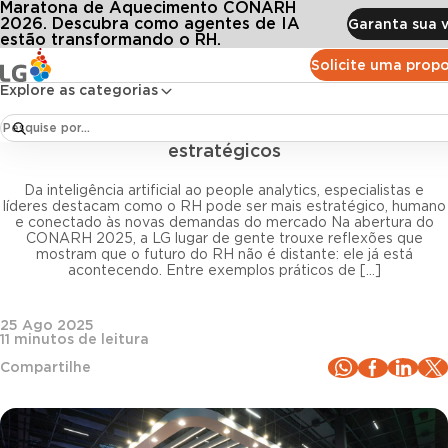
Maratona de Aquecimento CONARH
Conteúdos
Blog LG
Todos os artigos
dia de CONARH 2025 debate IA, gestão de talentos em tempos de crise e dados es
2026. Descubra como agentes de IA
Garanta sua 
estão transformando o RH.
Solicite uma prop
Gestão de pessoas
Explore as categorias
Primeiro dia de CONARH 2025 debate IA, gestão
de talentos em tempos de crise e dados
estratégicos
Da inteligência artificial ao people analytics, especialistas e
líderes destacam como o RH pode ser mais estratégico, humano
e conectado às novas demandas do mercado Na abertura do
CONARH 2025, a LG lugar de gente trouxe reflexões que
mostram que o futuro do RH não é distante: ele já está
acontecendo. Entre exemplos práticos de […]
25 Ago 2025
11
minutos de leitura
Compartilhe