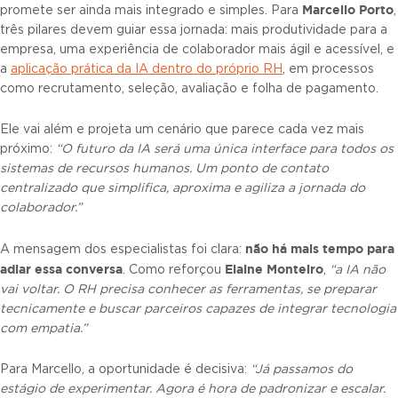
Marcello Porto
promete ser ainda mais integrado e simples. Para
,
três pilares devem guiar essa jornada: mais produtividade para a
empresa, uma experiência de colaborador mais ágil e acessível, e
a
aplicação prática da IA dentro do próprio RH
, em processos
como recrutamento, seleção, avaliação e folha de pagamento.
Ele vai além e projeta um cenário que parece cada vez mais
próximo:
“O futuro da IA será uma única interface para todos os
sistemas de recursos humanos. Um ponto de contato
centralizado que simplifica, aproxima e agiliza a jornada do
colaborador.”
não há mais tempo para
A mensagem dos especialistas foi clara:
adiar essa conversa
Elaine Monteiro
. Como reforçou
,
“a IA não
vai voltar. O RH precisa conhecer as ferramentas, se preparar
tecnicamente e buscar parceiros capazes de integrar tecnologia
com empatia.”
Para Marcello, a oportunidade é decisiva:
“Já passamos do
estágio de experimentar. Agora é hora de padronizar e escalar.