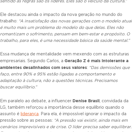
sentido às regras são os líderes. Eles são o veículo da cultura.”
Ele destacou ainda o impacto da nova geração no mundo do
trabalho:
“A insatisfação das novas gerações com o modelo atual
é muito mais um problema do modelo do que delas. Eles não
romantizam o sofrimento, pensam em bem-estar e propósito. O
trabalho, para eles, é uma necessidade básica da saúde mental.”
Essa mudança de mentalidade vem mexendo com as estruturas
Geração Z é mais intolerante a
empresariais. Segundo Carlos, a
ambientes desalinhados com seus valores
:
“Das demissões que
faço, entre 90% e 95% estão ligadas a comportamento e
adaptação à cultura, não a questões técnicas. Precisamos
buscar equilíbrio.”
Denise Brasil
Em paralelo ao debate, a influencer
, convidada da
LG, também reforçou a importância desse equilíbrio quando o
assunto é
liderança
. Para ela, é impossível ignorar o impacto da
pressão sobre as pessoas:
“A pressão vai existir, ainda mais em
cenários imprevisíveis e de crise. O líder precisa saber equilibrar.