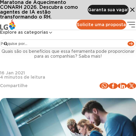
Maratona de Aquecimento
Conteúdos
Blog LG
Todos os artigos
Workflow de RH: 4 motivos para automatizar os processos da gestão de pessoas
CONARH 2026. Descubra como
Garanta sua vaga!
agentes de IA estão
transformando o RH.
Tecnologia e Inovação
Solicite uma proposta
Explore as categorias
Workflow de RH: 4 motivos para automatizar os
processos da gestão de pessoas
Quais são os benefícios que essa ferramenta pode proporcionar
para as companhias? Saiba mais!
16 Jan 2021
4
minutos de leitura
Compartilhe