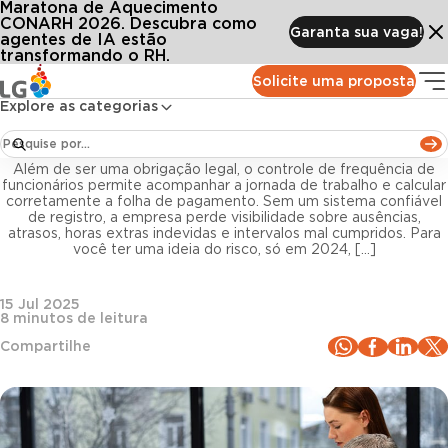
Maratona de Aquecimento
Conteúdos
Blog LG
Todos os artigos
Controle de frequência de funcionários: o que é e como fazer?
CONARH 2026. Descubra como
Garanta sua vaga!
agentes de IA estão
transformando o RH.
Folha de Pagamento
Solicite uma proposta
Explore as categorias
Controle de frequência de funcionários: o que é e
como fazer?
Além de ser uma obrigação legal, o controle de frequência de
funcionários permite acompanhar a jornada de trabalho e calcular
corretamente a folha de pagamento. Sem um sistema confiável
de registro, a empresa perde visibilidade sobre ausências,
atrasos, horas extras indevidas e intervalos mal cumpridos. Para
você ter uma ideia do risco, só em 2024, […]
15 Jul 2025
8
minutos de leitura
Compartilhe