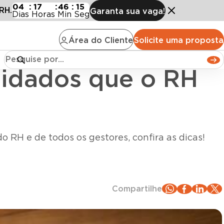
que o RH precisa ter
04
:
17
:
46
:
13
RH.
Garanta sua vaga!
Dias
Horas
Min
Seg
Área do Cliente
Solicite uma proposta
uidados que o RH
o RH e de todos os gestores, confira as dicas!
Compartilhe