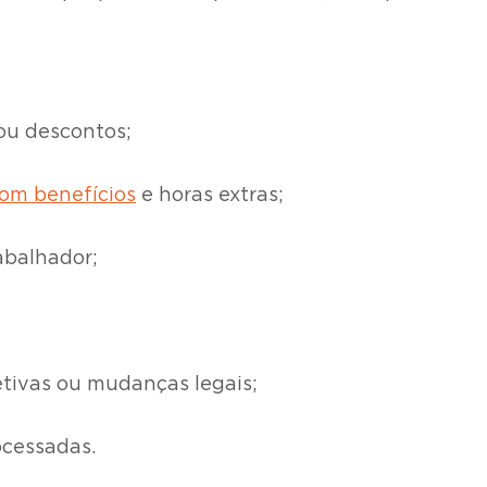
 ou descontos;
com benefícios
e horas extras;
rabalhador;
etivas ou mudanças legais;
ocessadas.