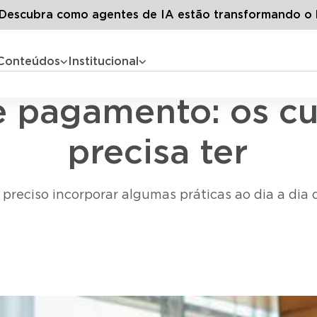
Todos os artigos
Erros na folha de pagamento: os cuidados 
escubra como agentes de IA estão transformando o 
Conteúdos
Institucional
Folha de Pagamento
de pagamento: os c
precisa ter
preciso incorporar algumas práticas ao dia a dia d