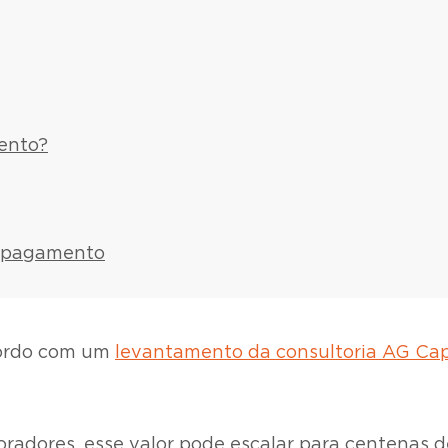
ento?
e pagamento
cordo com um
levantamento da consultoria AG Cap
dores, esse valor pode escalar para centenas de