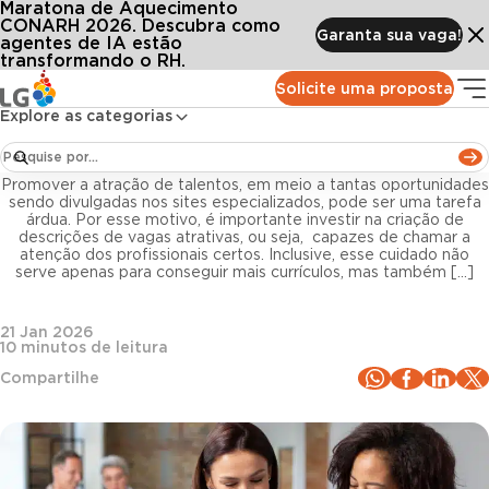
Maratona de Aquecimento
Conteúdos
Blog LG
Todos os artigos
Como criar uma descrição de vaga atrativa e otimizar a atração de talentos
CONARH 2026. Descubra como
Garanta sua vaga!
agentes de IA estão
transformando o RH.
Recrutamento e Seleção
Solicite uma proposta
Explore as categorias
Como criar uma descrição de vaga atrativa e
otimizar a atração de talentos
Promover a atração de talentos, em meio a tantas oportunidades
sendo divulgadas nos sites especializados, pode ser uma tarefa
árdua. Por esse motivo, é importante investir na criação de
descrições de vagas atrativas, ou seja, capazes de chamar a
atenção dos profissionais certos. Inclusive, esse cuidado não
serve apenas para conseguir mais currículos, mas também […]
21 Jan 2026
10
minutos de leitura
Compartilhe