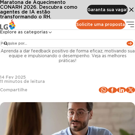
Maratona de Aquecimento
Conteúdos
Blog LG
Todos os artigos
Feedback positivo: o que é, importância e exemplos
CONARH 2026. Descubra como
Garanta sua vaga!
agentes de IA estão
transformando o RH.
Gestão de pessoas
Solicite uma proposta
Explore as categorias
Feedback positivo: o que é, importância e
exemplos
Aprenda a dar feedback positivo de forma eficaz, motivando sua
equipe e impulsionando o desempenho. Veja as melhores
práticas!
14 Fev 2025
11
minutos de leitura
Compartilhe