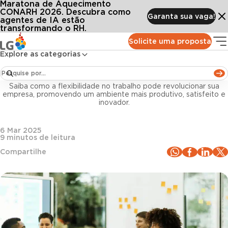
Maratona de Aquecimento
Conteúdos
Blog LG
Todos os artigos
Flexibilidade no trabalho: como funciona, quais as vantagens e como aplicar
CONARH 2026. Descubra como
Garanta sua vaga!
agentes de IA estão
transformando o RH.
Gestão de pessoas
Solicite uma proposta
Explore as categorias
Flexibilidade no trabalho: como funciona, quais as
vantagens e como aplicar
Saiba como a flexibilidade no trabalho pode revolucionar sua
empresa, promovendo um ambiente mais produtivo, satisfeito e
inovador.
6 Mar 2025
9
minutos de leitura
Compartilhe