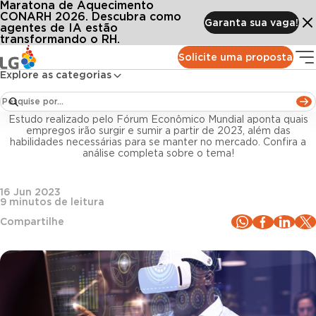
Maratona de Aquecimento
Conteúdos
Blog LG
Todos os artigos
Futuro do trabalho: como o RH pode acompanhar as mudanças?
CONARH 2026. Descubra como
Garanta sua vaga!
agentes de IA estão
transformando o RH.
Gestão de pessoas
Solicite uma proposta
Explore as categorias
Futuro do trabalho: como o RH pode acompanhar
as mudanças?
Estudo realizado pelo Fórum Econômico Mundial aponta quais
empregos irão surgir e sumir a partir de 2023, além das
habilidades necessárias para se manter no mercado. Confira a
análise completa sobre o tema!
16 Jun 2023
9
minutos de leitura
Compartilhe