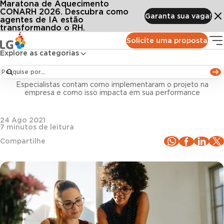
Maratona de Aquecimento
Conteúdos
Blog LG
Todos os artigos
Gestão de desempenho e transformação cultural: lições da Lojas Marisa
CONARH 2026. Descubra como
Garanta sua vaga!
agentes de IA estão
transformando o RH.
Gestão de pessoas
Solicite uma proposta
Explore as categorias
Gestão de desempenho e transformação cultural:
lições da Lojas Marisa
Especialistas contam como implementaram o projeto na
empresa e como isso impacta em sua performance
24 Ago 2021
7
minutos de leitura
Compartilhe