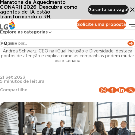
Maratona de Aquecimento
Conteúdos
Blog LG
Todos os artigos
4 fatores pouco conhecidos que podem afetar a inclusão de PCDs na sua empres
CONARH 2026. Descubra como
Garanta sua vaga!
agentes de IA estão
transformando o RH.
Gestão de pessoas
Solicite uma proposta
Explore as categorias
4 fatores pouco conhecidos que podem afetar a
inclusão de PCDs na sua empresa
Andrea Schwarz, CEO na iiGual Inclusão e Diversidade, destaca
pontos de atenção e explica como as companhias podem mudar
esse cenário
21 Set 2023
5
minutos de leitura
Compartilhe