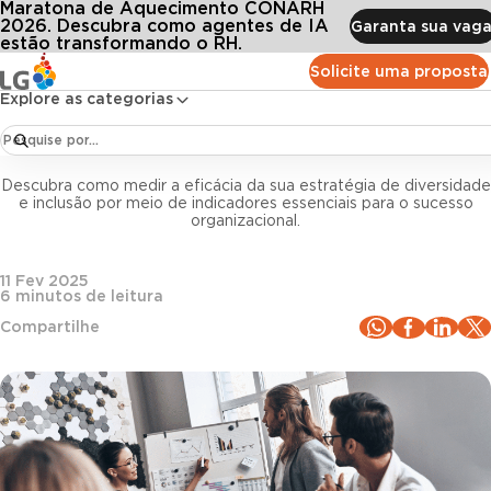
Maratona de Aquecimento CONARH
Conteúdos
Blog LG
Todos os artigos
adores de diversidade e inclusão: como avaliar o impacto da estratégia na sua e
2026. Descubra como agentes de IA
Garanta sua vaga
estão transformando o RH.
Solicite uma proposta
Gestão de pessoas
Explore as categorias
Indicadores de diversidade e inclusão: como
avaliar o impacto da estratégia na sua empresa
Descubra como medir a eficácia da sua estratégia de diversidade
e inclusão por meio de indicadores essenciais para o sucesso
organizacional.
11 Fev 2025
6
minutos de leitura
Compartilhe