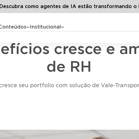
LG
Todos os artigos
Release – LG Benefícios cresce e amplia
escubra como agentes de IA estão transformando o 
Conteúdos
Institucional
Release
efícios cresce e a
de RH
cresce seu portfolio com solução de Vale-Transpo