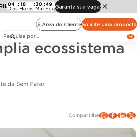
 ecossistema de RH
04
:
18
:
30
:
47
RH.
Garanta sua vaga!
Dias
Horas
Min
Seg
Área do Cliente
Solicite uma proposta
mplia ecossistema
rte da Sem Parar.
Compartilhe