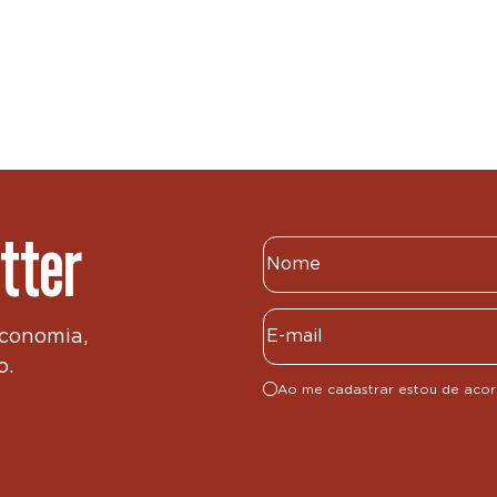
tter
economia,
o.
Ao me cadastrar estou de aco