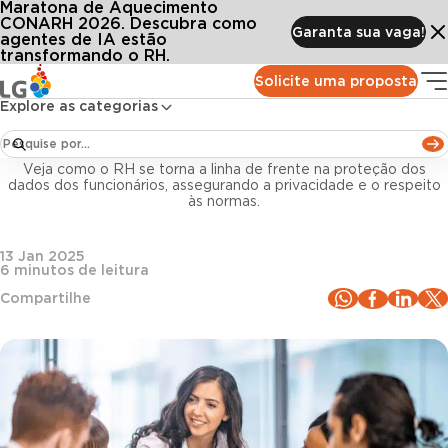
Maratona de Aquecimento
Conteúdos
Blog LG
Todos os artigos
Privacidade de dados dos funcionários na empresa: o papel do RH nesse process
CONARH 2026. Descubra como
Garanta sua vaga!
agentes de IA estão
transformando o RH.
Gestão de pessoas
Solicite uma proposta
Explore as categorias
Privacidade de dados dos funcionários na
empresa: o papel do RH nesse processo
Veja como o RH se torna a linha de frente na proteção dos
dados dos funcionários, assegurando a privacidade e o respeito
às normas.
13 Jan 2025
6
minutos de leitura
Compartilhe