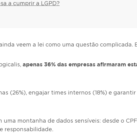
sa a cumprir a LGPD?
ainda veem a lei como uma questão complicada. E
apenas 36% das empresas afirmaram est
ogicalis,
as (26%), engajar times internos (18%) e garantir
m uma montanha de dados sensíveis: desde o CPF n
 e responsabilidade.