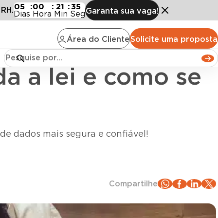
i e como se adequar
05
:
00
:
21
:
33
 RH.
Garanta sua vaga!
Dias
Hora
Min
Seg
Área do Cliente
Solicite uma proposta
a a lei e como se
e dados mais segura e confiável!
Compartilhe