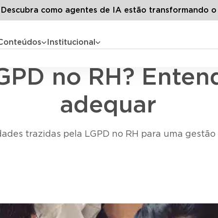
G
Todos os artigos
Como aplicar a LGPD no RH? Entenda a le
escubra como agentes de IA estão transformando o
Conteúdos
Institucional
Gestão de pessoas
GPD no RH? Entend
adequar
des trazidas pela LGPD no RH para uma gestão d