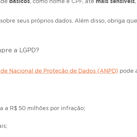
básicos
mais sensíveis
esde
, como nome e CPF, até
bre seus próprios dados. Além disso, obriga quem 
mpre a LGPD?
ade Nacional de Proteção de Dados (ANPD)
pode a
a a R$ 50 milhões por infração;
is;