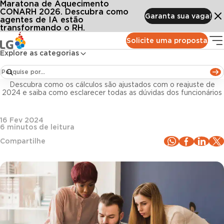
Maratona de Aquecimento
Conteúdos
Blog LG
Todos os artigos
Novo salário mínimo 2024: o que os colaboradores e o RH precisam saber!
CONARH 2026. Descubra como
Garanta sua vaga!
agentes de IA estão
transformando o RH.
Departamento Pessoal
Solicite uma proposta
Explore as categorias
Novo salário mínimo 2024: o que os
colaboradores e o RH precisam saber!
Descubra como os cálculos são ajustados com o reajuste de
2024 e saiba como esclarecer todas as dúvidas dos funcionários
16 Fev 2024
6
minutos de leitura
Compartilhe