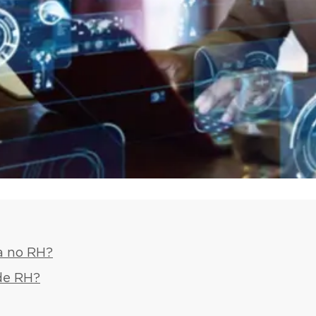
a no RH?
de RH?