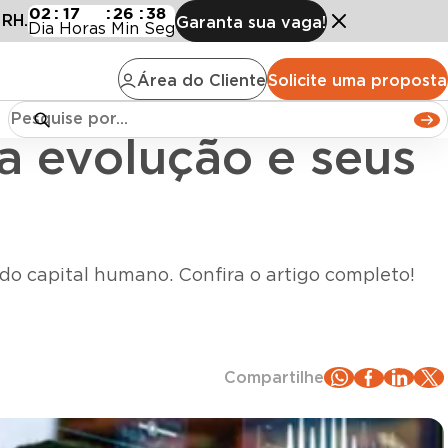
ção e seus benefícios
02
:
17
:
26
:
36
 RH.
Garanta sua vaga!
Dia
Horas
Min
Seg
Área do Cliente
Solicite uma proposta
a evolução e seus
do capital humano. Confira o artigo completo!
Compartilhe