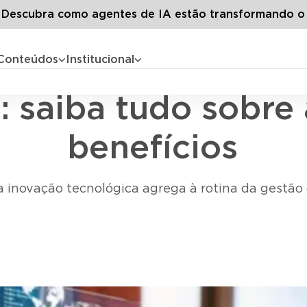
Todos os artigos
Tecnologia no RH: saiba tudo sobre a evolu
escubra como agentes de IA estão transformando o
Conteúdos
Institucional
Tecnologia e Inovação
 saiba tudo sobre 
benefícios
 inovação tecnológica agrega à rotina da gestão 