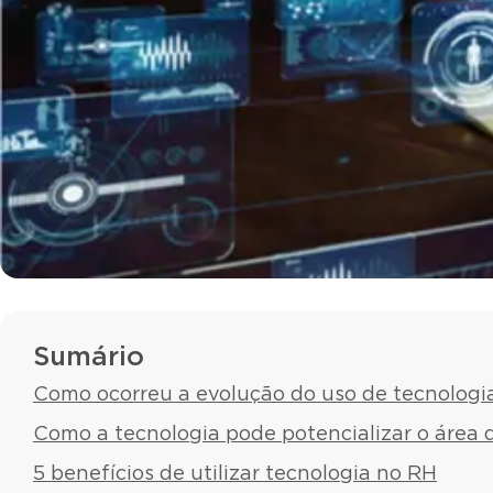
Sumário
Como ocorreu a evolução do uso de tecnologi
Como a tecnologia pode potencializar o área 
5 benefícios de utilizar tecnologia no RH