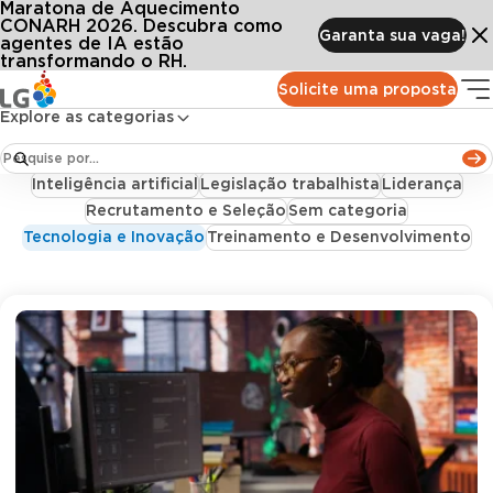
Maratona de Aquecimento
Conteúdos
Blog LG
Categorias
Tecnologia e Inovação
Tecnologia e Inovação
CONARH 2026. Descubra como
Garanta sua vaga!
agentes de IA estão
transformando o RH.
Todos
Acontece na LG
Bem-estar e Saúde no Trabalho
Solicite uma proposta
Benefícios Corporativos
Case de Sucesso
Explore as categorias
Clima Organizacional
Departamento Pessoal
Folha de Pagamento
Gestão de pessoas
Inteligência artificial
Legislação trabalhista
Liderança
Recrutamento e Seleção
Sem categoria
Tecnologia e Inovação
Treinamento e Desenvolvimento