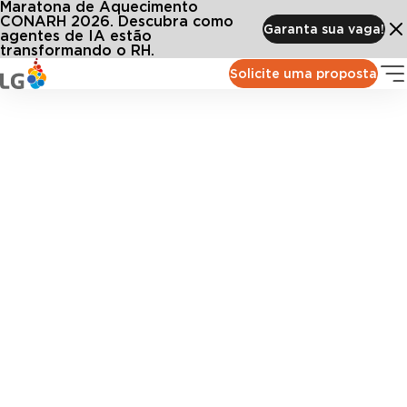
Maratona de Aquecimento
CONARH 2026. Descubra como
Garanta sua vaga!
agentes de IA estão
transformando o RH.
Solicite uma proposta
Gestão de Escalas
Otimize a distribuição de equipes com base em
informações de venda e demanda, dados operacionais,
regras trabalhistas e inteligência, garantindo mais
eficiência, redução de custos e melhor atendimento ao
cliente.