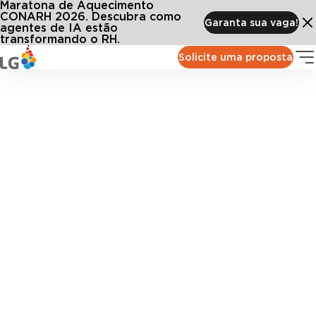
Maratona de Aquecimento
CONARH 2026. Descubra como
Garanta sua vaga!
agentes de IA estão
transformando o RH.
Solicite uma proposta
Saúde & Segurança do Trabalho
Gerencie exames, laudos e programas legais com
segurança e conformidade, evitando riscos e passivos
trabalhistas.