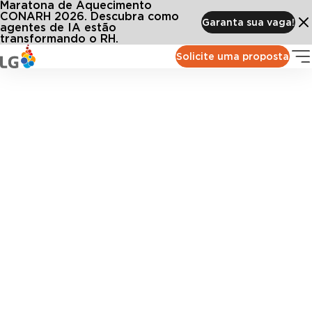
Maratona de Aquecimento
CONARH 2026. Descubra como
Garanta sua vaga!
agentes de IA estão
transformando o RH.
Solicite uma proposta
Feedback
Promova uma cultura de feedbacks contínuos e
avaliações estruturadas, com múltiplas perspectivas e
foco no crescimento individual e coletivo.