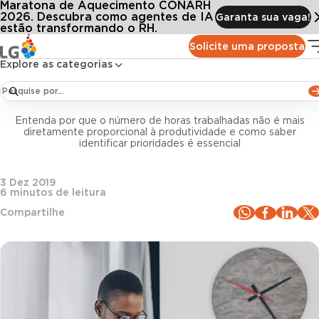
Maratona de Aquecimento CONARH
Conteúdos
Blog LG
Todos os artigos
dicas para melhorar a gestão do tempo em sua empresa e aumentar a produtivid
2026. Descubra como agentes de IA
Garanta sua vaga!
estão transformando o RH.
Solicite uma proposta
Gestão de pessoas
Explore as categorias
3 dicas para melhorar a gestão do tempo em sua
empresa e aumentar a produtividade
Entenda por que o número de horas trabalhadas não é mais
diretamente proporcional à produtividade e como saber
identificar prioridades é essencial
3 Dez 2019
6
minutos de leitura
Compartilhe