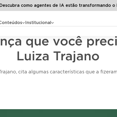
odos os artigos
5 lições de liderança que você precisa apre
escubra como agentes de IA estão transformando o 
Conteúdos
Institucional
Liderança
rança que você pre
Luiza Trajano
rajano, cita algumas características que a fizera