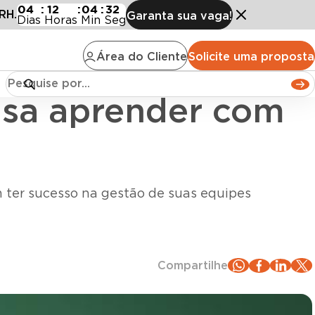
nder com Luiza Trajano
04
:
12
:
04
:
31
RH.
Garanta sua vaga!
Dias
Horas
Min
Seg
Área do Cliente
Solicite uma proposta
cisa aprender com
m ter sucesso na gestão de suas equipes
Compartilhe