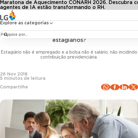
Maratona de Aquecimento CONARH 2026. Descubra 
Conteúdos
Blog LG
Todos os artigos
O que a legislação diz sobre contratação de estagiários?
agentes de IA estão transformando o RH.
Explore as categorias
Legislação trabalhista
O que a legislação diz sobre contratação de
estagiários?
Estagiário não é empregado e a bolsa não é salário, não incidindo
contribuição previdenciária.
26 Nov 2018
5
minutos de leitura
Compartilhe