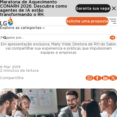
Maratona de Aquecimento
Conteúdos
Blog LG
Todos os artigos
A cultura corporativa e o seu impacto para o negócio
CONARH 2026. Descubra como
Garanta sua vaga!
agentes de IA estão
transformando o RH.
Gestão de pessoas
Solicite uma proposta
Explore as categorias
A cultura corporativa e o seu impacto para o
negócio
Em apresentação exclusiva, Marly Vidal, Diretora de RH do Sabin,
vai compartilhar sua experiencia e práticas que impulsionam
equipes e empresas
6 Mar 2019
2
minutos de leitura
Compartilhe