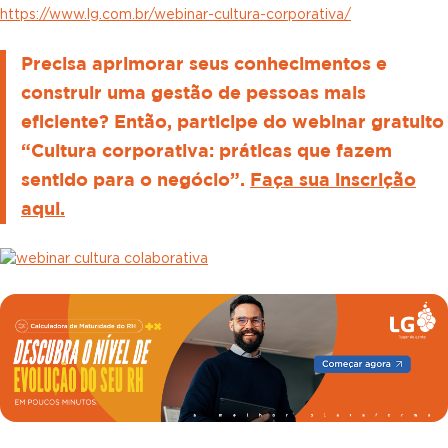
https://www.lg.com.br/webinar-cultura-corporativa/
Precisa aprimorar seus conhecimentos e
construir uma gestão de pessoas mais
eficiente? Então, participe do webinar gratuito
“Cultura corporativa: práticas que fazem
sentido para o negócio”.
Faça sua inscrição
aqui.