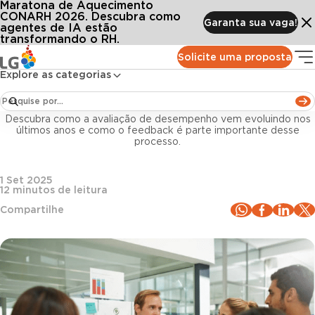
Maratona de Aquecimento
Conteúdos
Blog LG
Todos os artigos
Feedback contínuo: o que é, importância e técnicas para adotar
CONARH 2026. Descubra como
Garanta sua vaga!
agentes de IA estão
transformando o RH.
Gestão de pessoas
Solicite uma proposta
Explore as categorias
Feedback contínuo: o que é, importância e
técnicas para adotar
Descubra como a avaliação de desempenho vem evoluindo nos
últimos anos e como o feedback é parte importante desse
processo.
1 Set 2025
12
minutos de leitura
Compartilhe