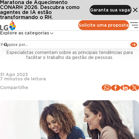
Maratona de Aquecimento
Conteúdos
Blog LG
Todos os artigos
5 motivos definitivos para você adotar tecnologia em RH
CONARH 2026. Descubra como
Garanta sua vaga!
agentes de IA estão
transformando o RH.
Tecnologia e Inovação
Solicite uma proposta
Explore as categorias
5 motivos definitivos para você adotar tecnologia
em RH
Especialistas comentam sobre as principais tendências para
facilitar o trabalho da gestão de pessoas.
31 Ago 2023
7
minutos de leitura
Compartilhe