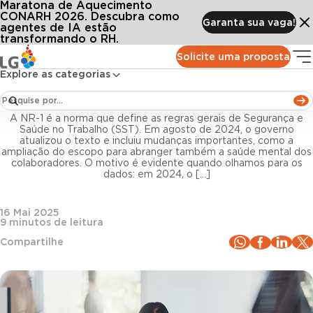
Maratona de Aquecimento
Conteúdos
Blog LG
Todos os artigos
O que é a NR-1? Quais são as mudanças que o RH deve se atentar?
CONARH 2026. Descubra como
Garanta sua vaga!
agentes de IA estão
transformando o RH.
Legislação trabalhista
Solicite uma proposta
Explore as categorias
O que é a NR-1? Quais são as mudanças que o RH
deve se atentar?
A NR-1 é a norma que define as regras gerais de Segurança e
Saúde no Trabalho (SST). Em agosto de 2024, o governo
atualizou o texto e incluiu mudanças importantes, como a
ampliação do escopo para abranger também a saúde mental dos
colaboradores. O motivo é evidente quando olhamos para os
dados: em 2024, o […]
16 Mai 2025
9
minutos de leitura
Compartilhe