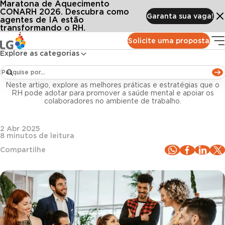
Maratona de Aquecimento
Conteúdos
Blog LG
Todos os artigos
O papel essencial do RH no cuidado com a saúde mental no ambiente de trabalh
CONARH 2026. Descubra como
Garanta sua vaga!
agentes de IA estão
transformando o RH.
Bem-estar e Saúde no Trabalho
Solicite uma proposta
Explore as categorias
O papel essencial do RH no cuidado com a saúde
mental no ambiente de trabalho
Neste artigo, explore as melhores práticas e estratégias que o
RH pode adotar para promover a saúde mental e apoiar os
colaboradores no ambiente de trabalho.
2 Abr 2025
8
minutos de leitura
Compartilhe