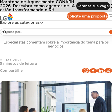
Maratona de Aquecimento CONARH
Conteúdos
Blog LG
Todos os artigos
squisa de clima e cultura: 4 sinais de que sua empresa deve investir de forma efet
2026. Descubra como agentes de IA
Garanta sua vaga!
estão transformando o RH.
Solicite uma proposta
Clima Organizacional
Explore as categorias
Pesquisa de clima e cultura: 4 sinais de que sua
empresa deve investir de forma efetiva
Especialistas comentam sobre a importância do tema para os
negócios.
21 Dez 2021
5
minutos de leitura
Compartilhe